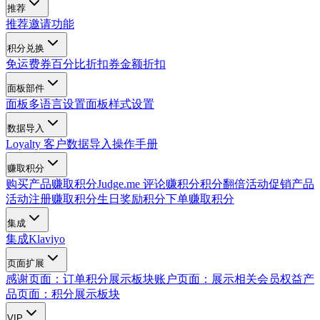
推荐
推荐邀请功能
积分兑换
免运费券
百分比折扣券
金额折扣
面板部件
面板多语言设置
面板样式设置
数据导入
Loyalty 客户数据导入操作手册
赚取积分
购买产品赚取积分
Judge.me 评论赚积分
积分翻倍活动
促销产品
活动
注册赚取积分
生日奖励积分
下单赚取积分
集成
集成Klaviyo
页面扩展
感谢页面：订单积分展示板块
账户页面：展示相关会员权益
产
品页面：积分展示板块
VIP